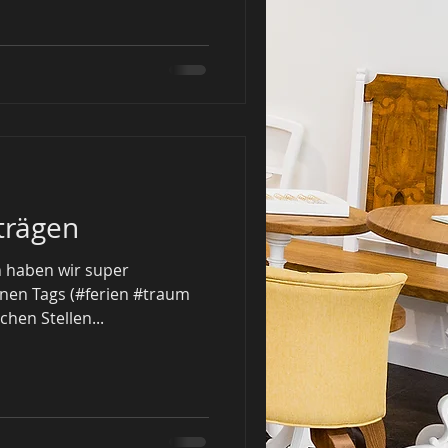
trägen
n haben wir super
önnen Tags (#ferien #traum
hen Stellen...