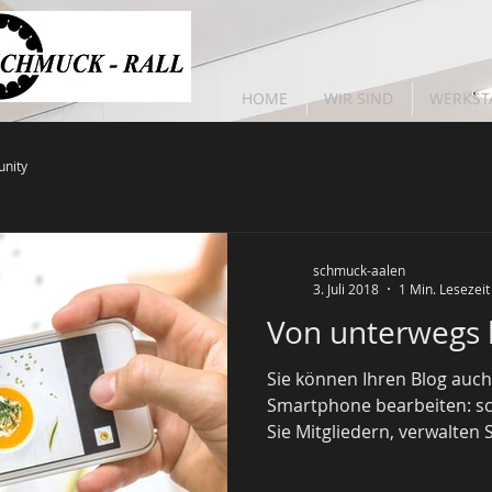
HOME
WIR SIND
WERKST
nity
schmuck-aalen
3. Juli 2018
1 Min. Lesezeit
Von unterwegs 
Sie können Ihren Blog auc
Smartphone bearbeiten: sch
Sie Mitgliedern, verwalten Si